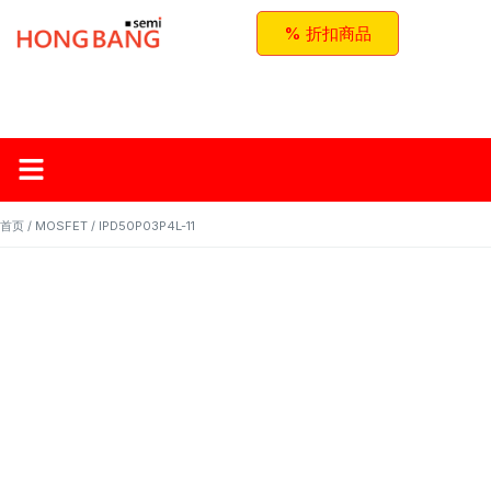
% 折扣商品
首页
关于红邦
产品
应用与方案
联系我们
首页
/
MOSFET
/ IPD50P03P4L-11