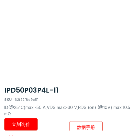
IPD50P03P4L-11
SKU :
62f22f8d9c51
ID(@25°C)max:-50 A,VDS max:-30 V,RDS (on) (@10V) max:10.5
mΩ
立刻询价
数据手册