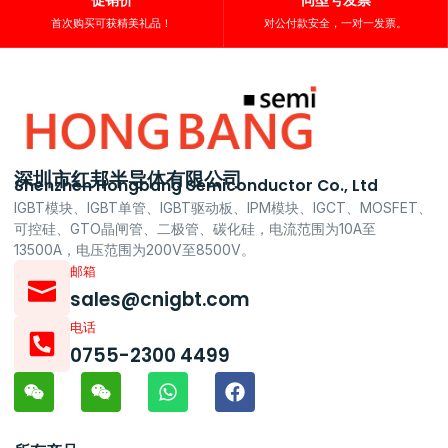
首次购买可获精美礼品！
对公付款安全，一对一发票。
深圳市红邦半导体有限公司
Shenzhen Hongbang Semiconductor Co., Ltd
IGBT模块、IGBT单管、IGBT驱动板、IPM模块、IGCT、MOSFET、
可控硅、GTO晶闸管、二极管、碳化硅，电流范围为10A至
13500A，电压范围为200V至8500V。
邮箱
sales@cnigbt.com
电话
0755-2300 4499