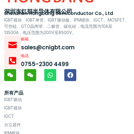
深圳市红邦半导体有限公司
Shenzhen Hongbang Semiconductor Co., Ltd
IGBT模块、IGBT单管、IGBT驱动板、IPM模块、IGCT、MOSFET、
可控硅、GTO晶闸管、二极管、碳化硅，电流范围为10A至
13500A，电压范围为200V至8500V。
邮箱
sales@cnigbt.com
电话
0755-2300 4499
所有产品
IGBT驱动
IGBT模块
IGCT
分立器件
IPM模块