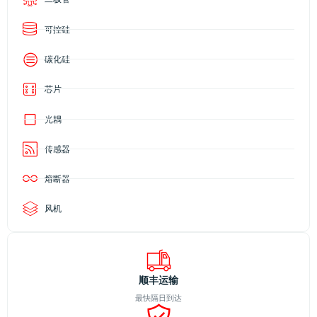
可控硅
碳化硅
芯片
光耦
传感器
熔断器
风机
顺丰运输
最快隔日到达