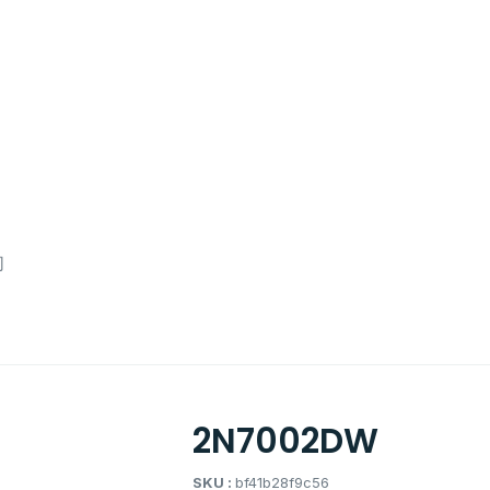
们
2N7002DW
SKU :
bf41b28f9c56