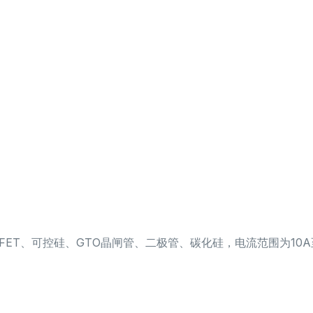
OSFET、可控硅、GTO晶闸管、二极管、碳化硅，电流范围为10A至