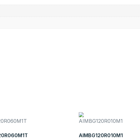
20R060M1T
AIMBG120R010M1