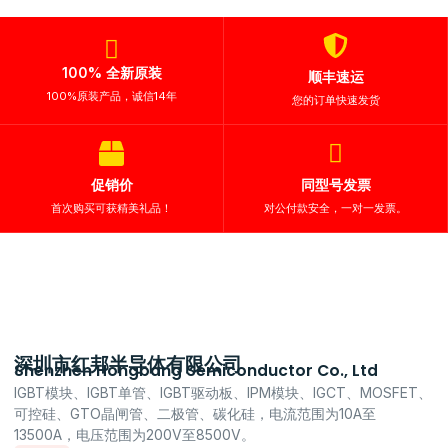
100% 全新原装
顺丰速运
100%原装产品，诚信14年
您的订单快速发货
促销价
同型号发票
首次购买可获精美礼品！
对公付款安全，一对一发票。
深圳市红邦半导体有限公司
Shenzhen Hongbang Semiconductor Co., Ltd
IGBT模块、IGBT单管、IGBT驱动板、IPM模块、IGCT、MOSFET、
可控硅、GTO晶闸管、二极管、碳化硅，电流范围为10A至
13500A，电压范围为200V至8500V。