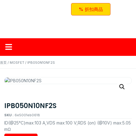
% 折扣商品
首页
关于红邦
产品
应用与方案
联系我们
首页
/
MOSFET
/ IPB050N10NF2S
IPB050N10NF2S
SKU :
6e5001eb0618
ID(@25°C)max:103 A,VDS max:100 V,RDS (on) (@10V) max:5.05
mΩ