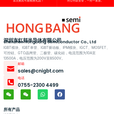
首次购买可获精美礼品！
对公付款安全，一对一发票。
深圳市红邦半导体有限公司
Shenzhen Hongbang Semiconductor Co., Ltd
IGBT模块、IGBT单管、IGBT驱动板、IPM模块、IGCT、MOSFET、
可控硅、GTO晶闸管、二极管、碳化硅，电流范围为10A至
13500A，电压范围为200V至8500V。
邮箱
sales@cnigbt.com
电话
0755-2300 4499
所有产品