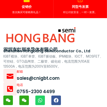
促销价
同型号发票
首次购买可获精美礼品！
对公付款安全，一对一发票。
深圳市红邦半导体有限公司
Shenzhen Hongbang Semiconductor Co., Ltd
IGBT模块、IGBT单管、IGBT驱动板、IPM模块、IGCT、MOSFET、
可控硅、GTO晶闸管、二极管、碳化硅，电流范围为10A至
13500A，电压范围为200V至8500V。
邮箱
sales@cnigbt.com
电话
0755-2300 4499