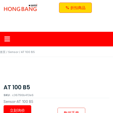
% 折扣商品
首页
关于红邦
产品
应用与方案
联系我们
首页
/
Sensor
/ AT 100 B5
AT 100 B5
SKU :
c36796b413e6
Sensor-AT 100 B5
立刻询价
数据手册