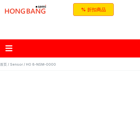
% 折扣商品
首页
关于红邦
产品
应用与方案
联系我们
首页
/
Sensor
/ HO 8-NSM-0000