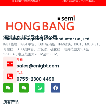
首次购买可获精美礼品！
对公付款安全，一对一发票。
深圳市红邦半导体有限公司
Shenzhen Hongbang Semiconductor Co., Ltd
IGBT模块、IGBT单管、IGBT驱动板、IPM模块、IGCT、MOSFET、
可控硅、GTO晶闸管、二极管、碳化硅，电流范围为10A至
13500A，电压范围为200V至8500V。
邮箱
sales@cnigbt.com
电话
0755-2300 4499
所有产品