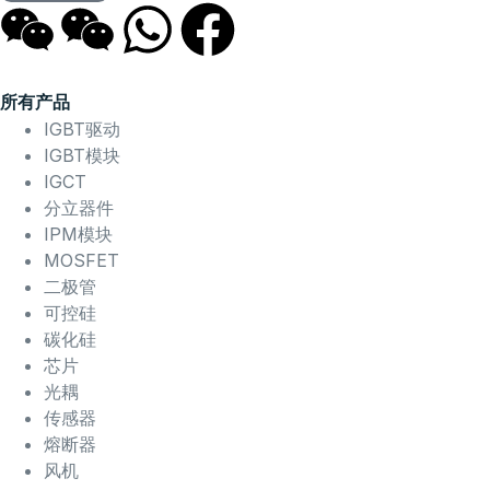
所有产品
IGBT驱动
IGBT模块
IGCT
分立器件
IPM模块
MOSFET
二极管
可控硅
碳化硅
芯片
光耦
传感器
熔断器
风机