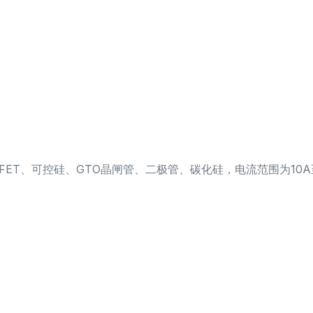
OSFET、可控硅、GTO晶闸管、二极管、碳化硅，电流范围为10A至