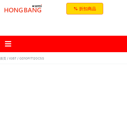
% 折扣商品
首页
关于红邦
产品
应用与方案
联系我们
首页
/
IGBT
/ GD10PIT120C5S