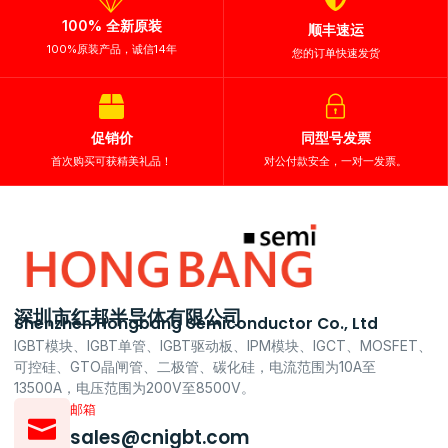
100% 全新原装
顺丰速运
100%原装产品，诚信14年
您的订单快速发货
促销价
同型号发票
首次购买可获精美礼品！
对公付款安全，一对一发票。
深圳市红邦半导体有限公司
Shenzhen Hongbang Semiconductor Co., Ltd
IGBT模块、IGBT单管、IGBT驱动板、IPM模块、IGCT、MOSFET、
可控硅、GTO晶闸管、二极管、碳化硅，电流范围为10A至
13500A，电压范围为200V至8500V。
邮箱
sales@cnigbt.com