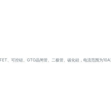
OSFET、可控硅、GTO晶闸管、二极管、碳化硅，电流范围为10A至