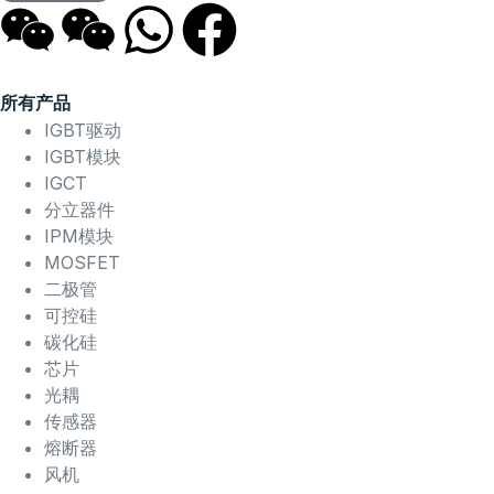
所有产品
IGBT驱动
IGBT模块
IGCT
分立器件
IPM模块
MOSFET
二极管
可控硅
碳化硅
芯片
光耦
传感器
熔断器
风机