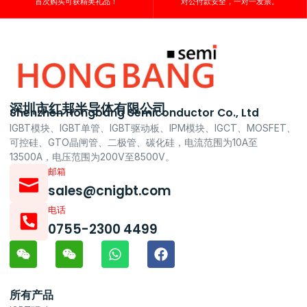
首次购买可获精美礼品！
对公付款安全，一对一发票。
深圳市红邦半导体有限公司
Shenzhen Hongbang Semiconductor Co., Ltd
IGBT模块、IGBT单管、IGBT驱动板、IPM模块、IGCT、MOSFET、
可控硅、GTO晶闸管、二极管、碳化硅，电流范围为10A至
13500A，电压范围为200V至8500V。
邮箱
sales@cnigbt.com
电话
0755-2300 4499
所有产品