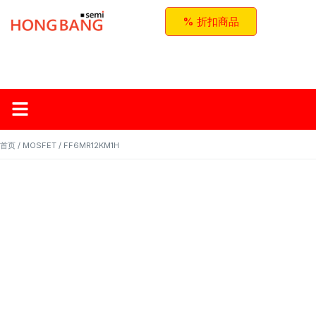
% 折扣商品
首页
关于红邦
产品
应用与方案
联系我们
首页
/
MOSFET
/ FF6MR12KM1H