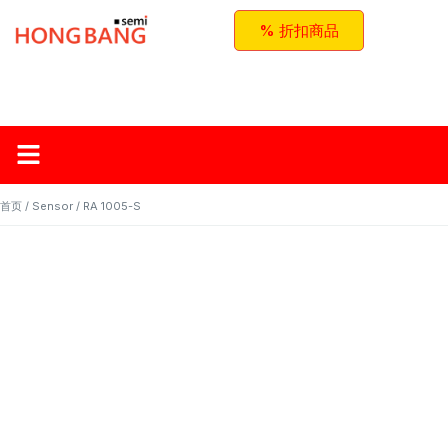
% 折扣商品
首页
关于红邦
产品
应用与方案
联系我们
首页
/
Sensor
/ RA 1005-S