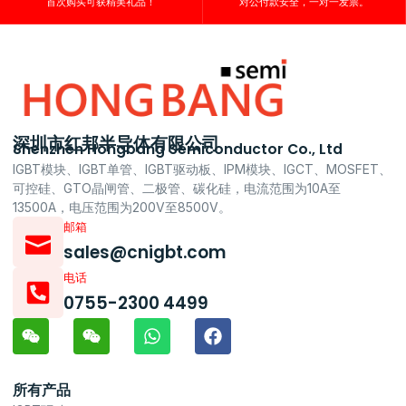
首次购买可获精美礼品！
对公付款安全，一对一发票。
深圳市红邦半导体有限公司
Shenzhen Hongbang Semiconductor Co., Ltd
IGBT模块、IGBT单管、IGBT驱动板、IPM模块、IGCT、MOSFET、
可控硅、GTO晶闸管、二极管、碳化硅，电流范围为10A至
13500A，电压范围为200V至8500V。
邮箱
sales@cnigbt.com
电话
0755-2300 4499
所有产品