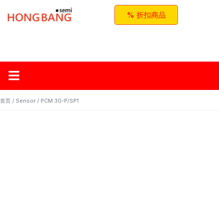
% 折扣商品
首页
关于红邦
产品
应用与方案
联系我们
首页
/
Sensor
/ PCM 30-P/SP1