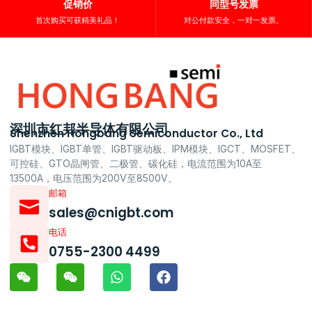
促销价
同型号发票
首次购买可获精美礼品！
对公付款安全，一对一发票。
深圳市红邦半导体有限公司
Shenzhen Hongbang Semiconductor Co., Ltd
IGBT模块、IGBT单管、IGBT驱动板、IPM模块、IGCT、MOSFET、
可控硅、GTO晶闸管、二极管、碳化硅，电流范围为10A至
13500A，电压范围为200V至8500V。
邮箱
sales@cnigbt.com
电话
0755-2300 4499