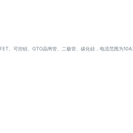
OSFET、可控硅、GTO晶闸管、二极管、碳化硅，电流范围为10A至