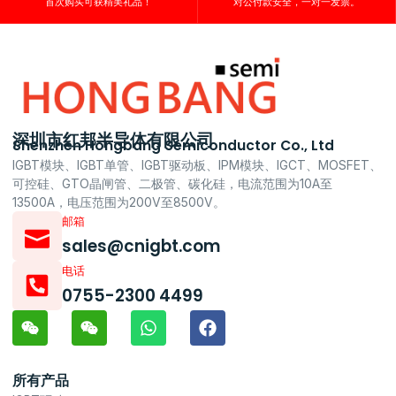
首次购买可获精美礼品！
对公付款安全，一对一发票。
深圳市红邦半导体有限公司
Shenzhen Hongbang Semiconductor Co., Ltd
IGBT模块、IGBT单管、IGBT驱动板、IPM模块、IGCT、MOSFET、
可控硅、GTO晶闸管、二极管、碳化硅，电流范围为10A至
13500A，电压范围为200V至8500V。
邮箱
sales@cnigbt.com
电话
0755-2300 4499
所有产品