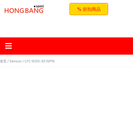
% 折扣商品
首页
关于红邦
产品
应用与方案
联系我们
首页
/
Sensor
/ LTC 1000-SF/SP15