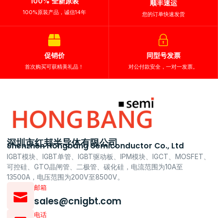
100% 全新原装
顺丰速运
100%原装产品，诚信14年
您的订单快速发货
促销价
同型号发票
首次购买可获精美礼品！
对公付款安全，一对一发票。
深圳市红邦半导体有限公司
Shenzhen Hongbang Semiconductor Co., Ltd
IGBT模块、IGBT单管、IGBT驱动板、IPM模块、IGCT、MOSFET、
可控硅、GTO晶闸管、二极管、碳化硅，电流范围为10A至
13500A，电压范围为200V至8500V。
邮箱
sales@cnigbt.com
电话