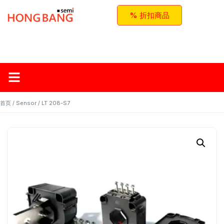
% 折扣商品
首页
关于红邦
产品
应用与方案
联系我们
首页
/
Sensor
/ LT 208-S7