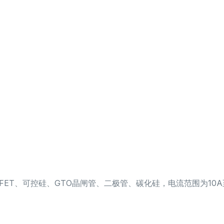
OSFET、可控硅、GTO晶闸管、二极管、碳化硅，电流范围为10A至