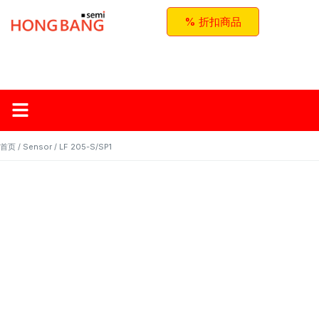
% 折扣商品
首页
关于红邦
产品
应用与方案
联系我们
首页
/
Sensor
/ LF 205-S/SP1