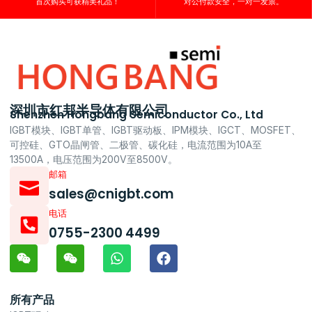
首次购买可获精美礼品！
对公付款安全，一对一发票。
深圳市红邦半导体有限公司
Shenzhen Hongbang Semiconductor Co., Ltd
IGBT模块、IGBT单管、IGBT驱动板、IPM模块、IGCT、MOSFET、
可控硅、GTO晶闸管、二极管、碳化硅，电流范围为10A至
13500A，电压范围为200V至8500V。
邮箱
sales@cnigbt.com
电话
0755-2300 4499
所有产品