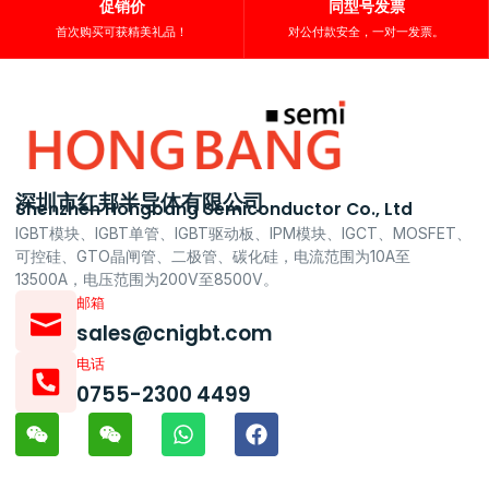
促销价
同型号发票
首次购买可获精美礼品！
对公付款安全，一对一发票。
深圳市红邦半导体有限公司
Shenzhen Hongbang Semiconductor Co., Ltd
IGBT模块、IGBT单管、IGBT驱动板、IPM模块、IGCT、MOSFET、
可控硅、GTO晶闸管、二极管、碳化硅，电流范围为10A至
13500A，电压范围为200V至8500V。
邮箱
sales@cnigbt.com
电话
0755-2300 4499