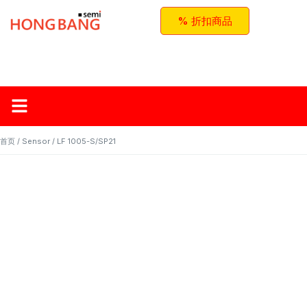
% 折扣商品
首页
关于红邦
产品
应用与方案
联系我们
首页
/
Sensor
/ LF 1005-S/SP21