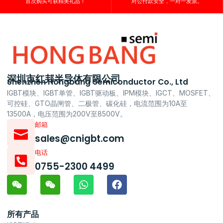
首次购买可获精美礼品！
对公付款安全，一对一发票。
深圳市红邦半导体有限公司
Shenzhen Hongbang Semiconductor Co., Ltd
IGBT模块、IGBT单管、IGBT驱动板、IPM模块、IGCT、MOSFET、
可控硅、GTO晶闸管、二极管、碳化硅，电流范围为10A至
13500A，电压范围为200V至8500V。
邮箱
sales@cnigbt.com
电话
0755-2300 4499
所有产品