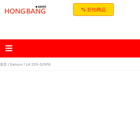
% 折扣商品
首页
关于红邦
产品
应用与方案
联系我们
首页
/
Sensor
/ LA 205-S/SP6