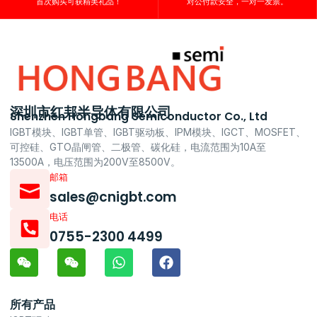
首次购买可获精美礼品！
对公付款安全，一对一发票。
深圳市红邦半导体有限公司
Shenzhen Hongbang Semiconductor Co., Ltd
IGBT模块、IGBT单管、IGBT驱动板、IPM模块、IGCT、MOSFET、
可控硅、GTO晶闸管、二极管、碳化硅，电流范围为10A至
13500A，电压范围为200V至8500V。
邮箱
sales@cnigbt.com
电话
0755-2300 4499
所有产品