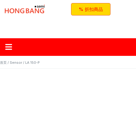
% 折扣商品
首页
关于红邦
产品
应用与方案
联系我们
首页
/
Sensor
/ LA 150-P