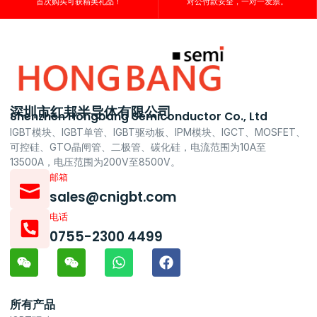
首次购买可获精美礼品！
对公付款安全，一对一发票。
深圳市红邦半导体有限公司
Shenzhen Hongbang Semiconductor Co., Ltd
IGBT模块、IGBT单管、IGBT驱动板、IPM模块、IGCT、MOSFET、
可控硅、GTO晶闸管、二极管、碳化硅，电流范围为10A至
13500A，电压范围为200V至8500V。
邮箱
sales@cnigbt.com
电话
0755-2300 4499
所有产品