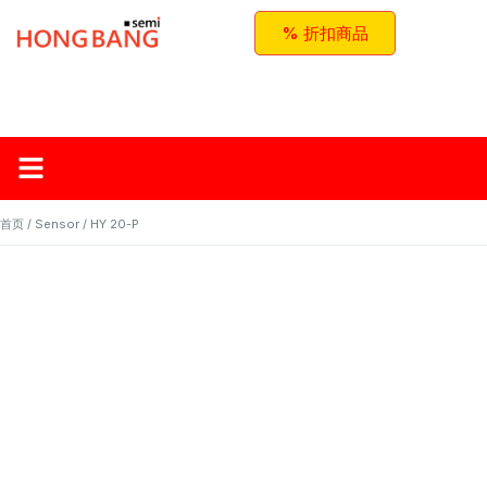
% 折扣商品
首页
关于红邦
产品
应用与方案
联系我们
首页
/
Sensor
/ HY 20-P