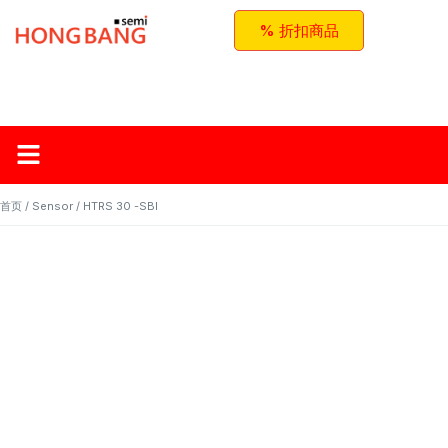
% 折扣商品
首页
关于红邦
产品
应用与方案
联系我们
首页
/
Sensor
/ HTRS 30 -SBI