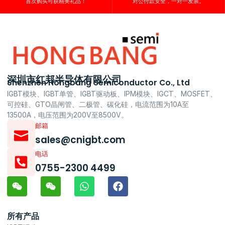
首次购买可获精美礼品！
对公付款安全，一对一发票。
深圳市红邦半导体有限公司
Shenzhen Hongbang Semiconductor Co., Ltd
IGBT模块、IGBT单管、IGBT驱动板、IPM模块、IGCT、MOSFET、
可控硅、GTO晶闸管、二极管、碳化硅，电流范围为10A至
13500A，电压范围为200V至8500V。
邮箱
sales@cnigbt.com
电话
0755-2300 4499
所有产品