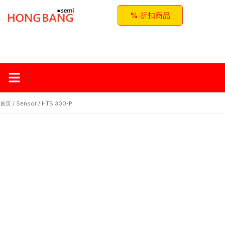
% 折扣商品
首页
关于红邦
产品
应用与方案
联系我们
首页
/
Sensor
/ HTB 300-P