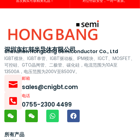
首次购买可获精美礼品！
对公付款安全，一对一发票。
深圳市红邦半导体有限公司
Shenzhen Hongbang Semiconductor Co., Ltd
IGBT模块、IGBT单管、IGBT驱动板、IPM模块、IGCT、MOSFET、
可控硅、GTO晶闸管、二极管、碳化硅，电流范围为10A至
13500A，电压范围为200V至8500V。
邮箱
sales@cnigbt.com
电话
0755-2300 4499
所有产品