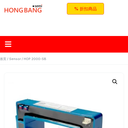
% 折扣商品
首页
关于红邦
产品
应用与方案
联系我们
首页
/
Sensor
/ HOP 2000-SB