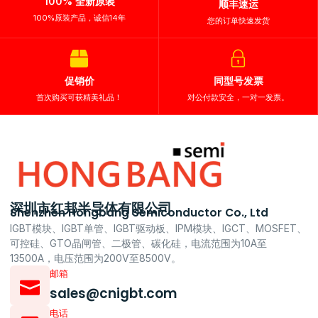
100% 全新原装
顺丰速运
100%原装产品，诚信14年
您的订单快速发货
促销价
同型号发票
首次购买可获精美礼品！
对公付款安全，一对一发票。
深圳市红邦半导体有限公司
Shenzhen Hongbang Semiconductor Co., Ltd
IGBT模块、IGBT单管、IGBT驱动板、IPM模块、IGCT、MOSFET、
可控硅、GTO晶闸管、二极管、碳化硅，电流范围为10A至
13500A，电压范围为200V至8500V。
邮箱
sales@cnigbt.com
电话