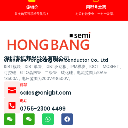
促销价
同型号发票
首次购买可获精美礼品！
对公付款安全，一对一发票。
深圳市红邦半导体有限公司
Shenzhen Hongbang Semiconductor Co., Ltd
IGBT模块、IGBT单管、IGBT驱动板、IPM模块、IGCT、MOSFET、
可控硅、GTO晶闸管、二极管、碳化硅，电流范围为10A至
13500A，电压范围为200V至8500V。
邮箱
sales@cnigbt.com
电话
0755-2300 4499