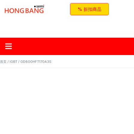
% 折扣商品
首页
关于红邦
产品
应用与方案
联系我们
首页
/
IGBT
/ GD800HFT170A3S