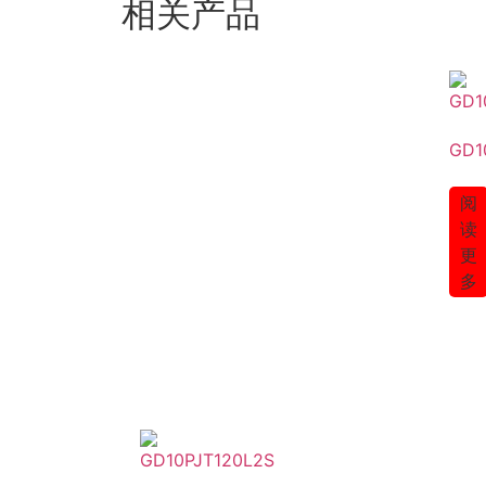
相关产品
GD1
阅
读
更
多