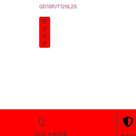
GD10PJT120L2S
阅
读
更
多
100% 全新原装