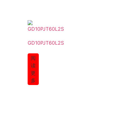
GD10PJT60L2S
阅
读
更
多