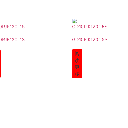
0PJK120L1S
GD10PIK120C5S
阅
读
更
多