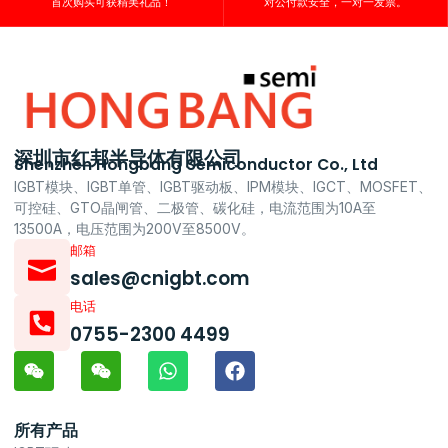
首次购买可获精美礼品！
对公付款安全，一对一发票。
深圳市红邦半导体有限公司
Shenzhen Hongbang Semiconductor Co., Ltd
IGBT模块、IGBT单管、IGBT驱动板、IPM模块、IGCT、MOSFET、
可控硅、GTO晶闸管、二极管、碳化硅，电流范围为10A至
13500A，电压范围为200V至8500V。
邮箱
sales@cnigbt.com
电话
0755-2300 4499
所有产品