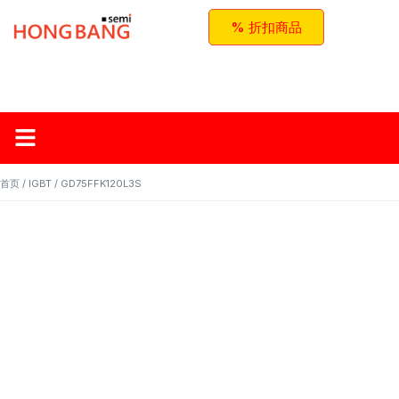
% 折扣商品
首页
关于红邦
产品
应用与方案
联系我们
首页
/
IGBT
/ GD75FFK120L3S