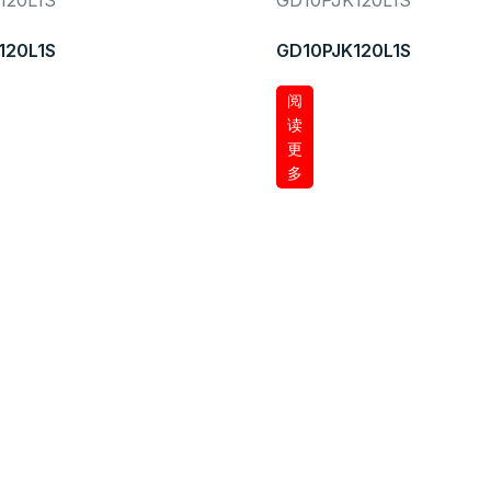
120L1S
GD10PJK120L1S
阅
读
更
多