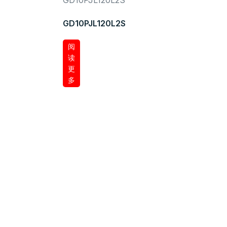
GD10PJL120L2S
阅
读
更
多