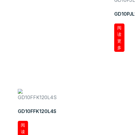
GD10PJL
阅
读
更
多
GD10FFK120L4S
阅
读