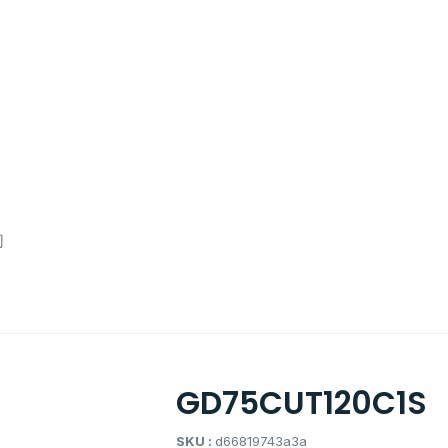
们
GD75CUT120C1S
SKU :
d66819743a3a