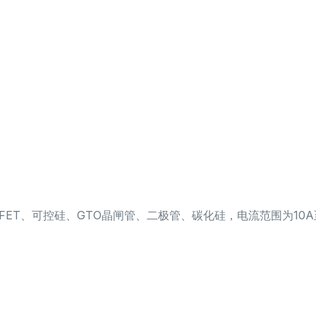
OSFET、可控硅、GTO晶闸管、二极管、碳化硅，电流范围为10A至