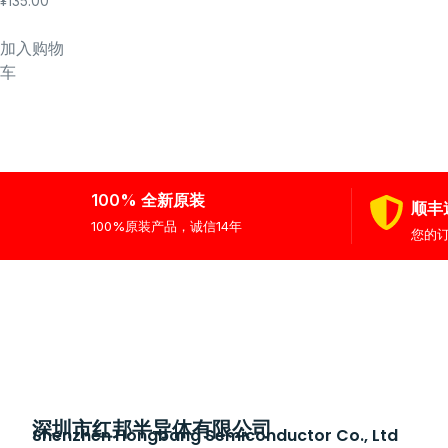
¥
135.00
加入购物
车
100% 全新原装
顺丰
100%原装产品，诚信14年
您的
深圳市红邦半导体有限公司
Shenzhen Hongbang Semiconductor Co., Ltd