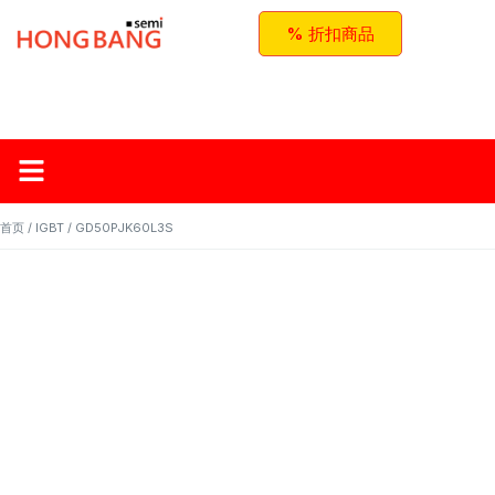
% 折扣商品
首页
关于红邦
产品
应用与方案
联系我们
首页
/
IGBT
/ GD50PJK60L3S