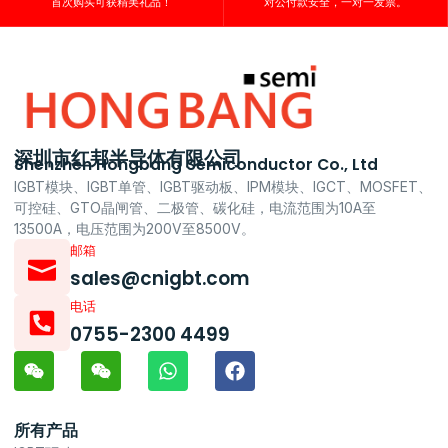
首次购买可获精美礼品！
对公付款安全，一对一发票。
深圳市红邦半导体有限公司
Shenzhen Hongbang Semiconductor Co., Ltd
IGBT模块、IGBT单管、IGBT驱动板、IPM模块、IGCT、MOSFET、
可控硅、GTO晶闸管、二极管、碳化硅，电流范围为10A至
13500A，电压范围为200V至8500V。
邮箱
sales@cnigbt.com
电话
0755-2300 4499
所有产品