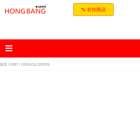
% 折扣商品
首页
关于红邦
产品
应用与方案
联系我们
首页
/
IGBT
/ GD50CLL120C1S