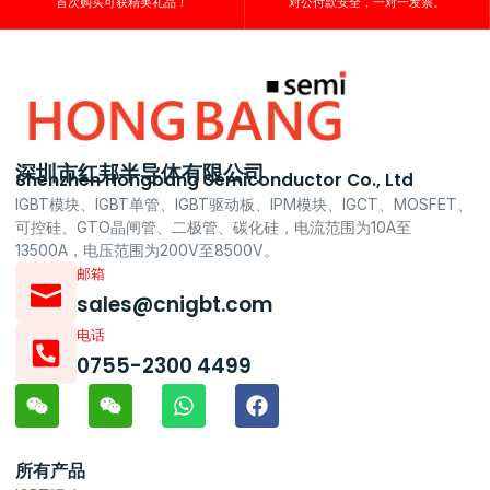
首次购买可获精美礼品！
对公付款安全，一对一发票。
深圳市红邦半导体有限公司
Shenzhen Hongbang Semiconductor Co., Ltd
IGBT模块、IGBT单管、IGBT驱动板、IPM模块、IGCT、MOSFET、
可控硅、GTO晶闸管、二极管、碳化硅，电流范围为10A至
13500A，电压范围为200V至8500V。
邮箱
sales@cnigbt.com
电话
0755-2300 4499
所有产品