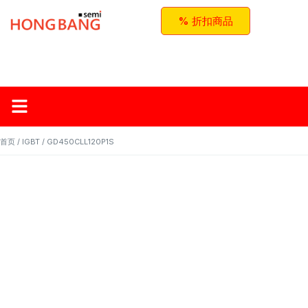
% 折扣商品
首页
关于红邦
产品
应用与方案
联系我们
首页
/
IGBT
/ GD450CLL120P1S