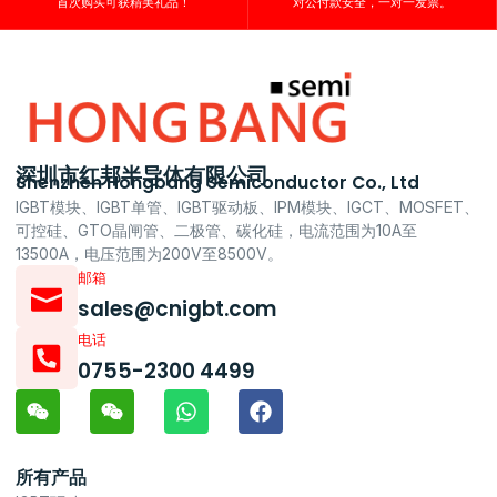
首次购买可获精美礼品！
对公付款安全，一对一发票。
深圳市红邦半导体有限公司
Shenzhen Hongbang Semiconductor Co., Ltd
IGBT模块、IGBT单管、IGBT驱动板、IPM模块、IGCT、MOSFET、
可控硅、GTO晶闸管、二极管、碳化硅，电流范围为10A至
13500A，电压范围为200V至8500V。
邮箱
sales@cnigbt.com
电话
0755-2300 4499
所有产品