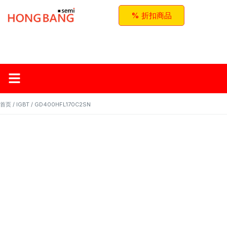
% 折扣商品
首页
关于红邦
产品
应用与方案
联系我们
首页
/
IGBT
/ GD400HFL170C2SN