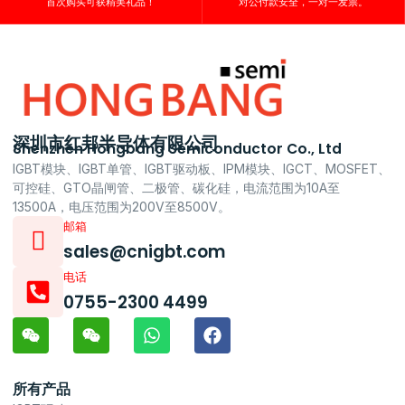
首次购买可获精美礼品！
对公付款安全，一对一发票。
深圳市红邦半导体有限公司
Shenzhen Hongbang Semiconductor Co., Ltd
IGBT模块、IGBT单管、IGBT驱动板、IPM模块、IGCT、MOSFET、
可控硅、GTO晶闸管、二极管、碳化硅，电流范围为10A至
13500A，电压范围为200V至8500V。
邮箱
sales@cnigbt.com
电话
0755-2300 4499
所有产品