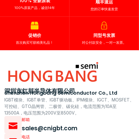
100% 全新原装
顺丰速运
100%原装产品，诚信14年
您的订单快速发货
促销价
同型号发票
首次购买可获精美礼品！
对公付款安全，一对一发票。
深圳市红邦半导体有限公司
Shenzhen Hongbang Semiconductor Co., Ltd
IGBT模块、IGBT单管、IGBT驱动板、IPM模块、IGCT、MOSFET、
可控硅、GTO晶闸管、二极管、碳化硅，电流范围为10A至
13500A，电压范围为200V至8500V。
邮箱
sales@cnigbt.com
电话