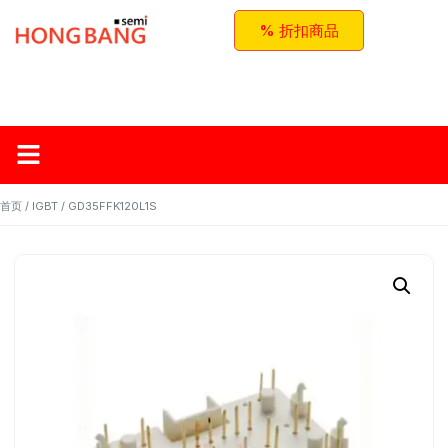
% 折扣商品
首页
关于红邦
产品
应用与方案
联系我们
首页
/
IGBT
/ GD35FFK120L1S