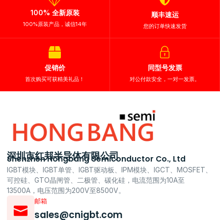
100% 全新原装
顺丰速运
100%原装产品，诚信14年
您的订单快速发货
促销价
同型号发票
首次购买可获精美礼品！
对公付款安全，一对一发票。
深圳市红邦半导体有限公司
Shenzhen Hongbang Semiconductor Co., Ltd
IGBT模块、IGBT单管、IGBT驱动板、IPM模块、IGCT、MOSFET、
可控硅、GTO晶闸管、二极管、碳化硅，电流范围为10A至
13500A，电压范围为200V至8500V。
邮箱
sales@cnigbt.com