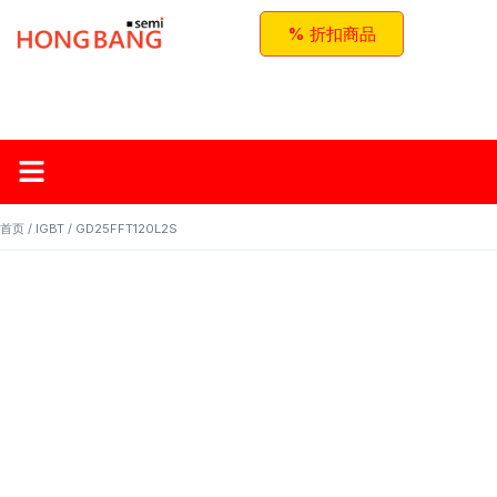
% 折扣商品
首页
关于红邦
产品
应用与方案
联系我们
首页
/
IGBT
/ GD25FFT120L2S