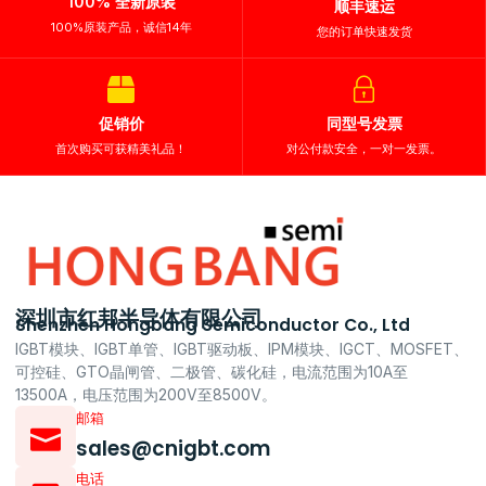
100% 全新原装
顺丰速运
100%原装产品，诚信14年
您的订单快速发货
促销价
同型号发票
首次购买可获精美礼品！
对公付款安全，一对一发票。
深圳市红邦半导体有限公司
Shenzhen Hongbang Semiconductor Co., Ltd
IGBT模块、IGBT单管、IGBT驱动板、IPM模块、IGCT、MOSFET、
可控硅、GTO晶闸管、二极管、碳化硅，电流范围为10A至
13500A，电压范围为200V至8500V。
邮箱
sales@cnigbt.com
电话