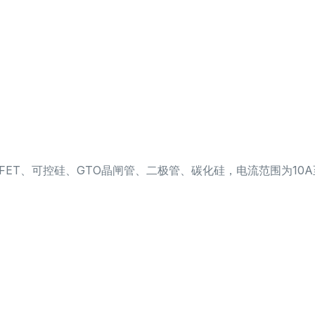
OSFET、可控硅、GTO晶闸管、二极管、碳化硅，电流范围为10A至