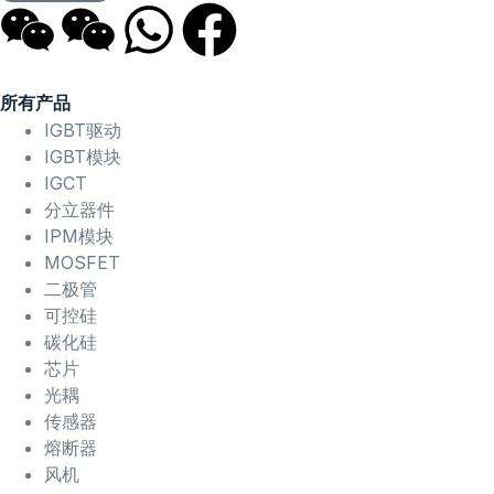
所有产品
IGBT驱动
IGBT模块
IGCT
分立器件
IPM模块
MOSFET
二极管
可控硅
碳化硅
芯片
光耦
传感器
熔断器
风机