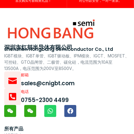
首次购买可获精美礼品！
对公付款安全，一对一发票。
深圳市红邦半导体有限公司
Shenzhen Hongbang Semiconductor Co., Ltd
IGBT模块、IGBT单管、IGBT驱动板、IPM模块、IGCT、MOSFET、
可控硅、GTO晶闸管、二极管、碳化硅，电流范围为10A至
13500A，电压范围为200V至8500V。
邮箱
sales@cnigbt.com
电话
0755-2300 4499
所有产品