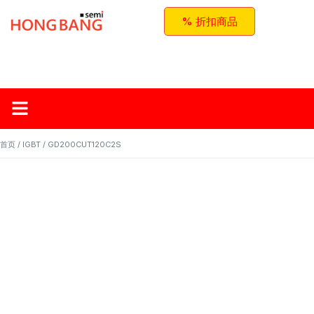
% 折扣商品
首页
关于红邦
产品
应用与方案
联系我们
首页
/
IGBT
/ GD200CUT120C2S