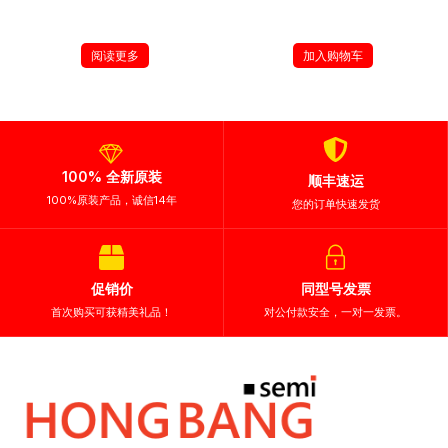
¥
135.00
阅读更多
加入购物车
100% 全新原装
顺丰速运
100%原装产品，诚信14年
您的订单快速发货
促销价
同型号发票
首次购买可获精美礼品！
对公付款安全，一对一发票。