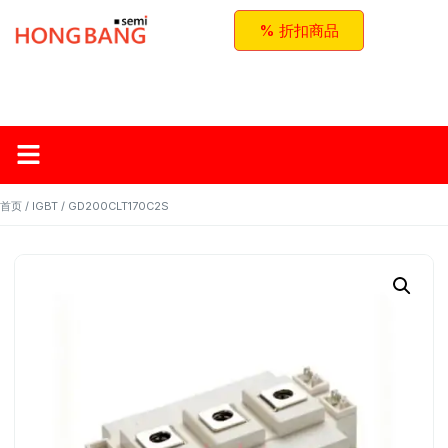
% 折扣商品
首页
关于红邦
产品
应用与方案
联系我们
首页
/
IGBT
/ GD200CLT170C2S