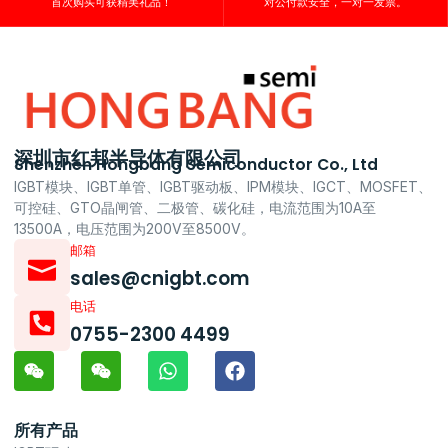
首次购买可获精美礼品！
对公付款安全，一对一发票。
深圳市红邦半导体有限公司
Shenzhen Hongbang Semiconductor Co., Ltd
IGBT模块、IGBT单管、IGBT驱动板、IPM模块、IGCT、MOSFET、
可控硅、GTO晶闸管、二极管、碳化硅，电流范围为10A至
13500A，电压范围为200V至8500V。
邮箱
sales@cnigbt.com
电话
0755-2300 4499
所有产品