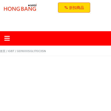
% 折扣商品
首页
关于红邦
产品
应用与方案
联系我们
首页
/
IGBT
/ GD1600SGL170C3SN