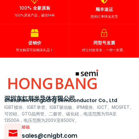
100% 全新原装
顺丰速运
100%原装产品，诚信14年
您的订单快速发货
促销价
同型号发票
首次购买可获精美礼品！
对公付款安全，一对一发票。
深圳市红邦半导体有限公司
Shenzhen Hongbang Semiconductor Co., Ltd
IGBT模块、IGBT单管、IGBT驱动板、IPM模块、IGCT、MOSFET、
可控硅、GTO晶闸管、二极管、碳化硅，电流范围为10A至
13500A，电压范围为200V至8500V。
邮箱
sales@cnigbt.com