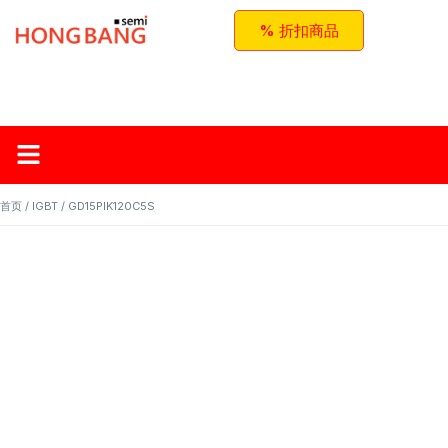
% 折扣商品
首页
关于红邦
产品
应用与方案
联系我们
首页
/
IGBT
/ GD15PIK120C5S