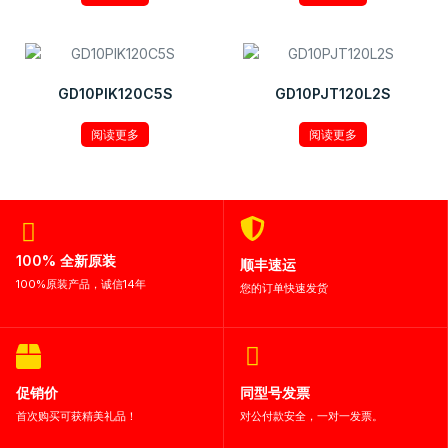
GD10PIK120C5S
GD10PJT120L2S
阅读更多
阅读更多
100% 全新原装
顺丰速运
100%原装产品，诚信14年
您的订单快速发货
促销价
同型号发票
首次购买可获精美礼品！
对公付款安全，一对一发票。