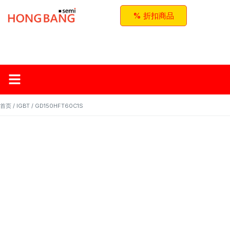
% 折扣商品
首页
关于红邦
产品
应用与方案
联系我们
首页
/
IGBT
/ GD150HFT60C1S