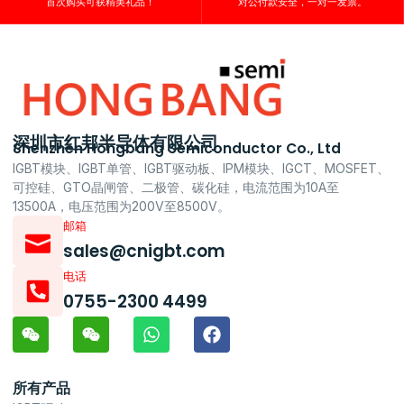
首次购买可获精美礼品！
对公付款安全，一对一发票。
深圳市红邦半导体有限公司
Shenzhen Hongbang Semiconductor Co., Ltd
IGBT模块、IGBT单管、IGBT驱动板、IPM模块、IGCT、MOSFET、
可控硅、GTO晶闸管、二极管、碳化硅，电流范围为10A至
13500A，电压范围为200V至8500V。
邮箱
sales@cnigbt.com
电话
0755-2300 4499
所有产品