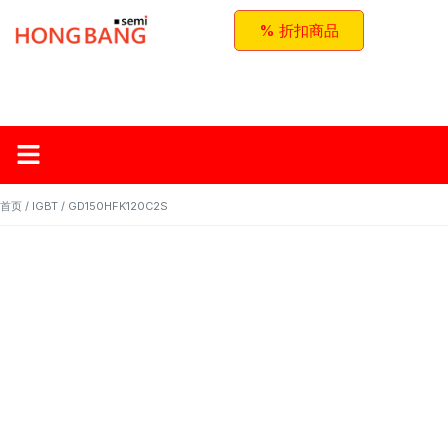
% 折扣商品
首页
关于红邦
产品
应用与方案
联系我们
首页
/
IGBT
/ GD150HFK120C2S