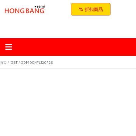
% 折扣商品
首页
关于红邦
产品
应用与方案
联系我们
首页
/
IGBT
/ GD1400HFL120P2S