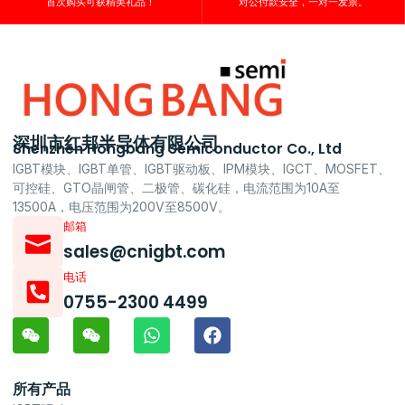
首次购买可获精美礼品！
对公付款安全，一对一发票。
深圳市红邦半导体有限公司
Shenzhen Hongbang Semiconductor Co., Ltd
IGBT模块、IGBT单管、IGBT驱动板、IPM模块、IGCT、MOSFET、
可控硅、GTO晶闸管、二极管、碳化硅，电流范围为10A至
13500A，电压范围为200V至8500V。
邮箱
sales@cnigbt.com
电话
0755-2300 4499
所有产品