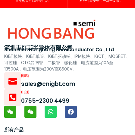
首次购买可获精美礼品！
对公付款安全，一对一发票。
深圳市红邦半导体有限公司
Shenzhen Hongbang Semiconductor Co., Ltd
IGBT模块、IGBT单管、IGBT驱动板、IPM模块、IGCT、MOSFET、
可控硅、GTO晶闸管、二极管、碳化硅，电流范围为10A至
13500A，电压范围为200V至8500V。
邮箱
sales@cnigbt.com
电话
0755-2300 4499
所有产品