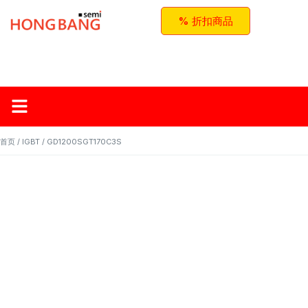
% 折扣商品
首页
关于红邦
产品
应用与方案
联系我们
首页
/
IGBT
/ GD1200SGT170C3S