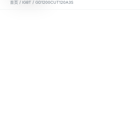
首页
/
IGBT
/ GD1200CUT120A3S