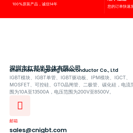
100%原装产品，诚信14年
您的订单快速
深圳市红邦半导体有限公司
Shenzhen Hongbang Semiconductor Co., Ltd
IGBT模块、IGBT单管、IGBT驱动板、IPM模块、IGCT、
MOSFET、可控硅、GTO晶闸管、二极管、碳化硅，电流
围为10A至13500A，电压范围为200V至8500V。
邮箱
sales@cnigbt.com