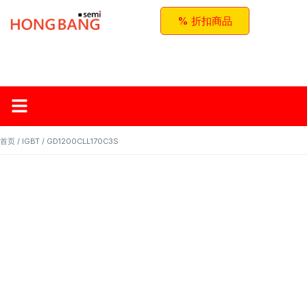
% 折扣商品
首页
关于红邦
产品
应用与方案
联系我们
首页
/
IGBT
/ GD1200CLL170C3S