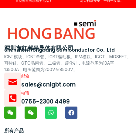
首次购买可获精美礼品！
对公付款安全，一对一发票。
深圳市红邦半导体有限公司
Shenzhen Hongbang Semiconductor Co., Ltd
IGBT模块、IGBT单管、IGBT驱动板、IPM模块、IGCT、MOSFET、
可控硅、GTO晶闸管、二极管、碳化硅，电流范围为10A至
13500A，电压范围为200V至8500V。
邮箱
sales@cnigbt.com
电话
0755-2300 4499
所有产品