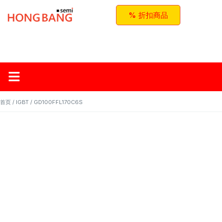
% 折扣商品
首页
关于红邦
产品
应用与方案
联系我们
首页
/
IGBT
/ GD100FFL170C6S