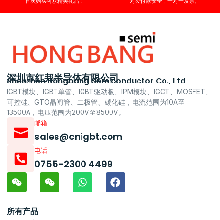
首次购买可获精美礼品！
对公付款安全，一对一发票。
深圳市红邦半导体有限公司
Shenzhen Hongbang Semiconductor Co., Ltd
IGBT模块、IGBT单管、IGBT驱动板、IPM模块、IGCT、MOSFET、
可控硅、GTO晶闸管、二极管、碳化硅，电流范围为10A至
13500A，电压范围为200V至8500V。
邮箱
sales@cnigbt.com
电话
0755-2300 4499
所有产品